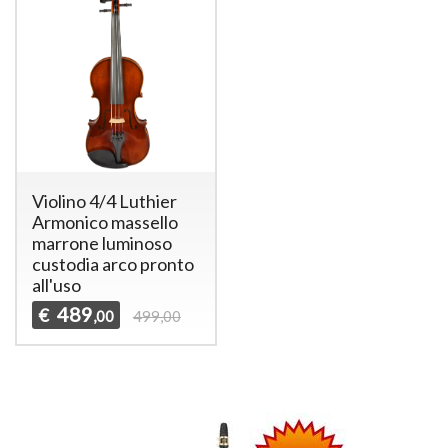
Violino 4/4 Luthier
Armonico massello
marrone luminoso
custodia arco pronto
all'uso
489
€
,00
499,00