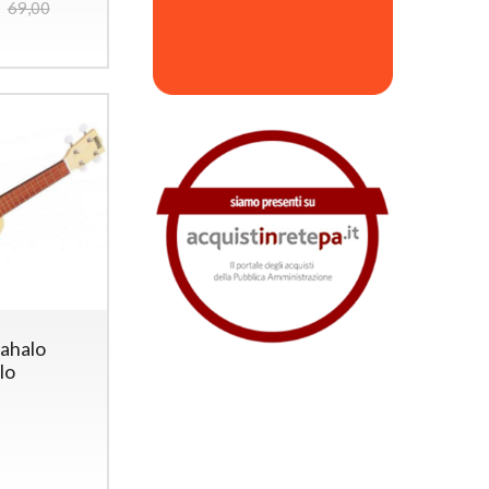
69,00
ahalo
lo