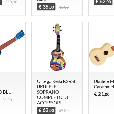
62
€
0
210,00
,00
35
€
,00
45,00
Ortega Keiki K2-68
Ukulele M
UKULELE
Carammel
O BLU
SOPRANO
21
€
,00
COMPLETO DI
26,00
ACCESSORI
62
€
,00
69,00