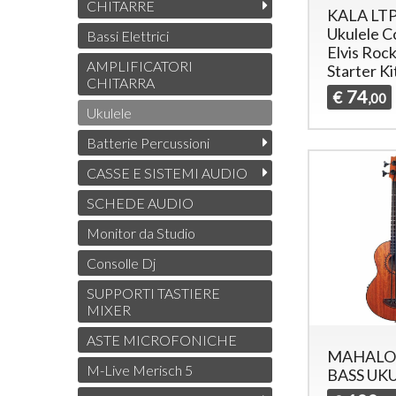
CHITARRE
KALA LT
Ukulele C
Bassi Elettrici
Elvis Rock
AMPLIFICATORI
Starter Ki
CHITARRA
74
€
,00
Ukulele
Batterie Percussioni
CASSE E SISTEMI AUDIO
SCHEDE AUDIO
Monitor da Studio
Consolle Dj
SUPPORTI TASTIERE
MIXER
ASTE MICROFONICHE
MAHALO
M-Live Merisch 5
BASS UK