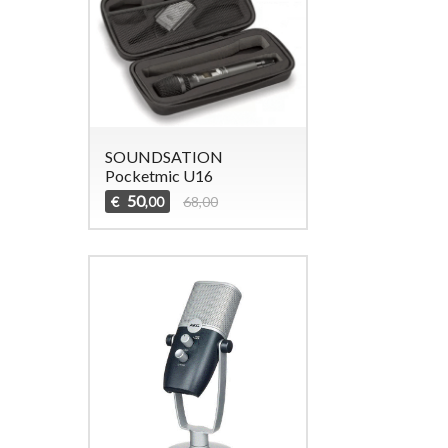
SOUNDSATION
Pocketmic U16
50
€
68,00
,00