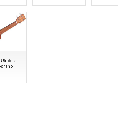
Ukulele
oprano