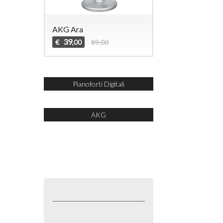
AKG Ara
39
€
89,00
,00
Fiato
Pianoforti Digitali
Tastiere Arra
A
AKG
ALGAM