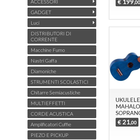
199
€
ACCESSORI
,0
GADGET
Luci
DISTRIBUTORI DI
CORRENTE
Macchine Fumo
Nastri Gaffa
Diamoniche
STRUMENTI SCOLASTICI
Chitarre Semiacustiche
UKULELE
MULTIEFFETTI
MAHALO
SOPRAN
CORDE ACUSTICA
21
€
,00
Amplificatori Cuffie
PIEZO E PICKUP