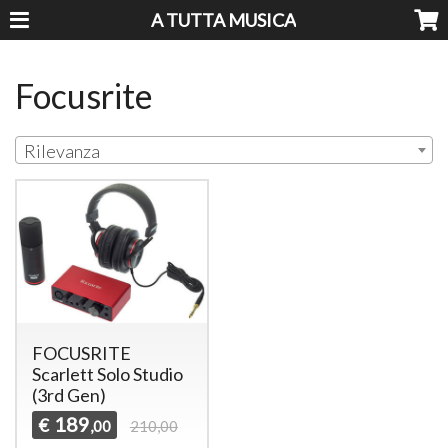
A TUTTA MUSICA
Focusrite
Rilevanza
FOCUSRITE
Scarlett Solo Studio
(3rd Gen)
189
€
,00
210,00