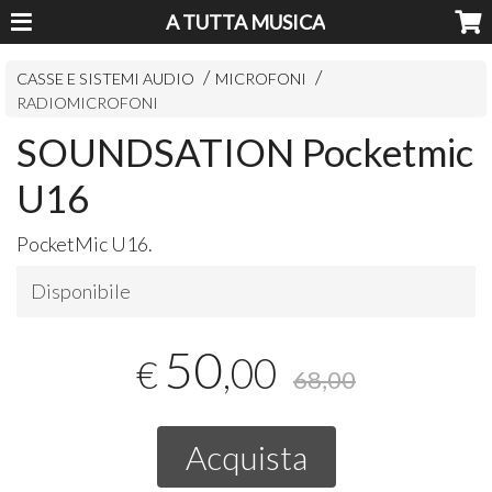
A TUTTA MUSICA
CASSE E SISTEMI AUDIO
MICROFONI
RADIOMICROFONI
SOUNDSATION Pocketmic
U16
PocketMic U16.
Disponibile
50
,00
€
68,00
Acquista