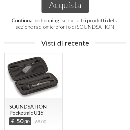
Acquista
Continua lo shopping!
scopri altri prodotti della
sezione
radiomicrofoni
o di
SOUNDSATION
Visti di recente
SOUNDSATION
Pocketmic U16
50
€
,00
68,00