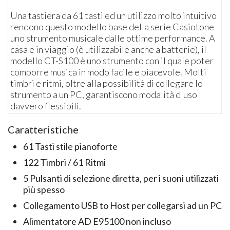
Una tastiera da 61 tasti ed un utilizzo molto intuitivo
rendono questo modello base della serie Casiotone
uno strumento musicale dalle ottime performance. A
casa e in viaggio (è utilizzabile anche a batterie), il
modello CT-S100 è uno strumento con il quale poter
comporre musica in modo facile e piacevole. Molti
timbri e ritmi, oltre alla possibilità di collegare lo
strumento a un PC, garantiscono modalità d'uso
davvero flessibili.
Caratteristiche
61 Tasti stile pianoforte
122 Timbri / 61 Ritmi
5 Pulsanti di selezione diretta, per i suoni utilizzati
più spesso
Collegamento USB to Host per collegarsi ad un PC
Alimentatore AD E95100 non incluso